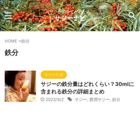
サジーの全てがわかる
サジーナビ
HOME
>
鉄分
鉄分
サジーとは
サジーの鉄分量はどれくらい？30mlに
含まれる鉄分の詳細まとめ
2023/9/2
サジー
,
豊潤サジー
,
鉄分