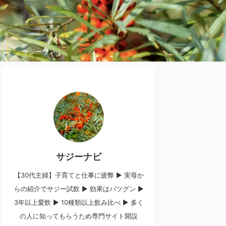
サジーワン
サジーナビ
【30代主婦】子育てと仕事に疲弊 ▶︎ 実母か
らの紹介でサジー試飲 ▶︎ 効果はバツグン ▶︎
3年以上愛飲 ▶︎ 10種類以上飲み比べ ▶︎ 多く
の人に知ってもらうため専門サイト開設