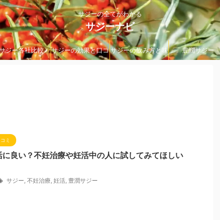
サジーの全てがわかる
サジーナビ
サジー各社比較
サジーの効果と口コ
サジーの飲み方と味
豊潤サジー
ミ
口コミ
活に良い？不妊治療や妊活中の人に試してみてほしい
サジー
,
不妊治療
,
妊活
,
豊潤サジー