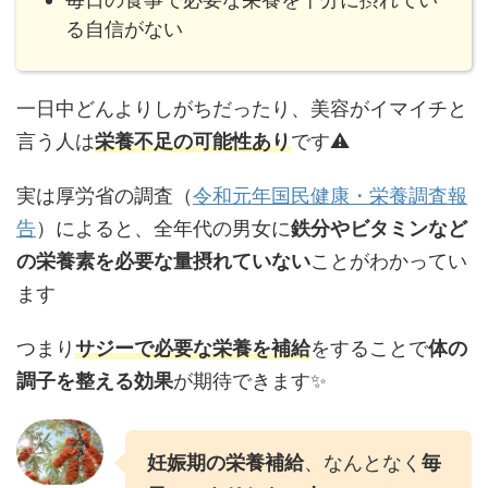
る自信がない
一日中どんよりしがちだったり、美容がイマイチと
言う人は
栄養不足の可能性あり
です⚠️
実は厚労省の調査（
令和元年国民健康・栄養調査報
告
）によると、全年代の男女に
鉄分やビタミンなど
の栄養素を必要な量摂れていない
ことがわかってい
ます
つまり
サジーで必要な栄養を補給
をすることで
体の
調子を整える効果
が期待できます✨
妊娠期の栄養補給
、なんとなく
毎