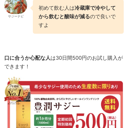
初めて飲む人は
冷蔵庫で冷やして
から飲むと酸味が減る
ので良いで
サジーナビ
すよ
口に合うか心配な人
は30日間500円のお試し購入が
できます！