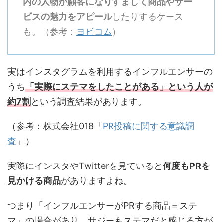
内の人物が顧客になりすまして商品やサー
ビスの魅力をアピール
したりするケース
も。（参考：
ヨビコム
）
実はインスタグラムを利用するインフルエンサーの
うち
「実際にステマをしたことがある」という人が
約7割
という調査結果があります。
（参考：株式会社018「
PR投稿に関する意識調
査
」）
実際にインスタやTwitterを見ていると
何度もPRを
見かける商品
がありますよね。
つまり「インフルエンサーがPRする商品＝ステ
マ」の場合があり、サジーもステマだと感じる方が