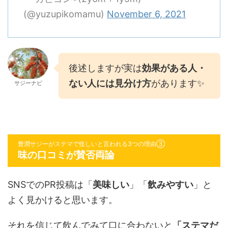
(@yuzupikomamu)
November 6, 2021
後述しますが実は
効果がある人・
ない人には見分け方
があります✨
サジーナビ
豊潤サジーがステマで怪しいと言われる3つの理由③
味の口コミが賛否両論
SNSでのPR投稿は「
美味しい
」「
飲みやすい
」と
よく見かけると思います。
それを信じて飲んでみて口に合わないと
「ステマだ