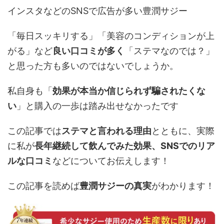
インスタなどのSNSで広告が多い豊潤サジー
「毎日スッキリする」「美容のコンディションが上
がる」など
良い口コミが多く
「ステマなのでは？」
と思った方も多いのではないでしょうか。
私自身も「
効果が本当か信じられず騙されたくな
い
」と購入の一歩は踏み出せなかったです
この記事では
ステマと言われる理由
とともに、実際
に私が
長年継続して飲んでみた効果、SNSでのリア
ルな口コミ
などについてお伝えします！
この記事を読めば
豊潤サジーの真実
がわかります！