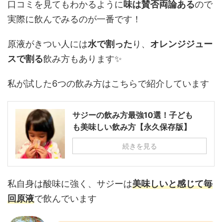
口コミを見てもわかるように
味は賛否両論ある
ので
実際に飲んでみるのが一番です！
原液がきつい人には
水で割った
り、
オレンジジュー
スで割る
飲み方もあります✨
私が試した6つの飲み方はこちらで紹介しています
サジーの飲み方最強10選！子ども
も美味しい飲み方【永久保存版】
続きを見る
私自身は酸味に強く、サジーは
美味しいと感じて毎
回原液
で飲んでいます