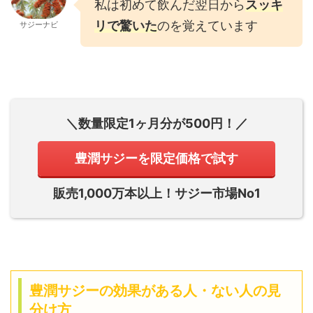
私は初めて飲んだ翌日から
スッキ
リで驚いた
のを覚えています
サジーナビ
＼数量限定1ヶ月分が500円
！／
豊潤サジーを限定価格で試す
販売1,000万本以上！サジー市場No1
豊潤サジーの効果がある人・ない人の見
分け方