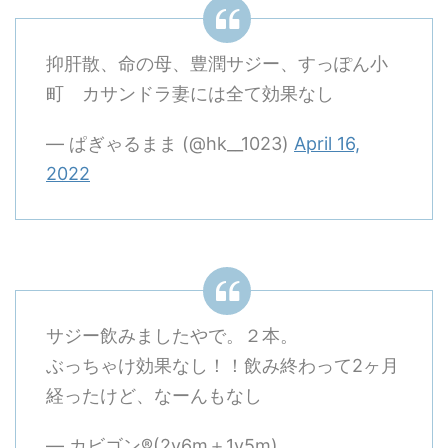
抑肝散、命の母、豊潤サジー、すっぽん小
町 カサンドラ妻には全て効果なし
— ぱぎゃるまま (@hk__1023)
April 16,
2022
サジー飲みましたやで。２本。
ぶっちゃけ効果なし！！飲み終わって2ヶ月
経ったけど、なーんもなし
— カビゴン®️(2y6m＋1y5m)