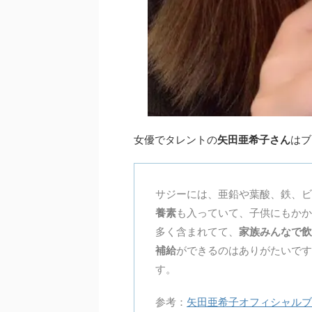
女優でタレントの
矢田亜希子さん
はブ
サジーには、亜鉛や葉酸、鉄、ビ
養素
も入っていて、子供にもかか
多く含まれてて、
家族みんなで飲
補給
ができるのはありがたいです
す。
参考：
矢田亜希子オフィシャルブ