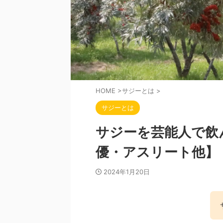
HOME
>
サジーとは
>
サジーとは
サジーを芸能人で飲
優・アスリート他】
2024年1月20日