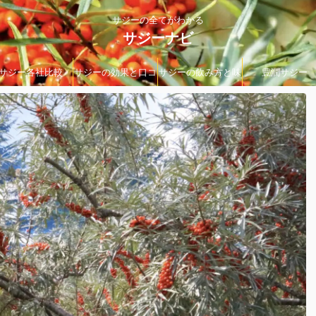
サジーの全てがわかる
サジーナビ
サジー各社比較
サジーの効果と口コ
サジーの飲み方と味
豊潤サジー
ミ