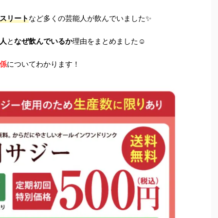
スリート
など多くの芸能人が飲んでいました✨
人
と
なぜ飲んでいるか
理由をまとめました☺️
係
についてわかります！