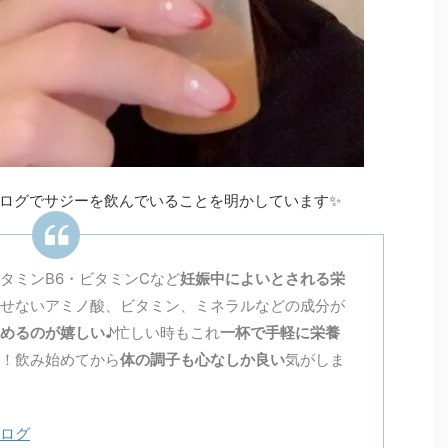
ログでサジーを飲んでいることを明かしています✨
タミンB6・ビタミンCなど
妊娠中によいとされる栄
せないアミノ酸、ビタミン、ミネラルなどの成分が
めるのが嬉しい
♪忙しい時もこれ
一杯で手軽に栄養
！飲み始めてから
体の調子も心なしか良い
気がしま
ログ