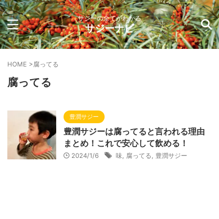
サジーの全てがわかる
サジーナビ
HOME
>
腐ってる
腐ってる
豊潤サジー
豊潤サジーは腐ってると言われる理由
まとめ！これで安心して飲める！
2024/1/6
味
,
腐ってる
,
豊潤サジー